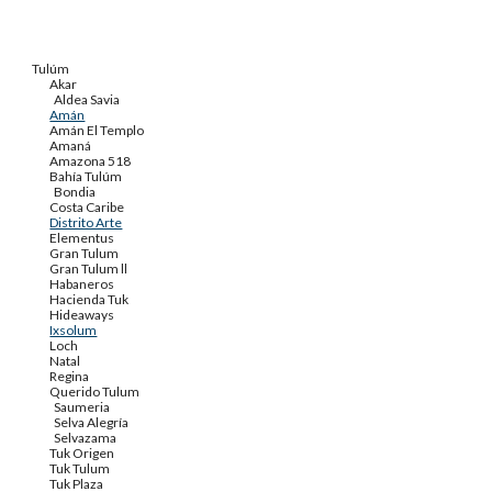
Tulúm
Akar
Aldea Savia
Amán
Amán El Templo
Amaná
Amazona 518
Bahía Tulúm
Bondia
Costa Caribe
Distrito Arte
Elementus
Gran Tulum
Gran Tulum ll
Habaneros
Hacienda Tuk
Hideaways
Ixsolum
Loch
Natal
Regina
Querido Tulum
Saumeria
Selva Alegría
Selvazama
Tuk Origen
Tuk Tulum
Tuk Plaza