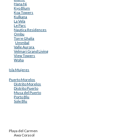
Hana Ni
Kyo Blum
Koa Towers
Kulkana
La Vela
Le Parc
Nautica Residences
Ombu
Torre Ghalia
Ummbal
Valle Aurora
Velmari Grand Living
View Towers
Woha
Isla Mujeres
Puerto Morelos
Distrito Morelos
Distrito Puerto
Musa del Puerto
Porto Blu
Sole Blu
Playa del Carmen
Awa Corasol