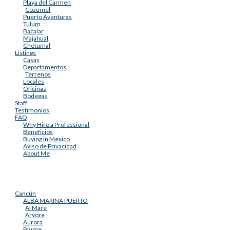
Playa del Carmen
Cozumel
Puerto Aventuras
Tulum
Bacalar
Majahual
Chetumal
Listings
Casas
Departamentos
Terrenos
Locales
Oficinas
Bodegas
Staff
Testimonios
FAQ
Why Hire a Professional
Beneficios
Buying in Mexico
Aviso de Privacidad
About Me
Cancún
ALBA MARINA PUERTO
Al Mare
Arvore
Aurora
Blume