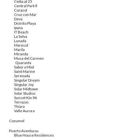
Ceiba at 25
Central Park ll
Corazol
Cruz con Mar
Deva
Distrito Playa
Ipana
IT Beach
La Selva
Lunada
Maresol
Marila
Miranda
Musa del Carmen
Quaranta
Sabor a Miel
Saint Marine
Serenada
Singular Dream
Singular Joy
Solar Midtown
Solar Studios
Sunset Kin 96
Terrazas
Thiara
Valle Aurora
Cozumel
Puerto Aventuras
Blue House Residences