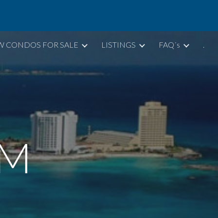
ion
W CONDOS FOR SALE
LISTINGS
FAQ´s
.
UM