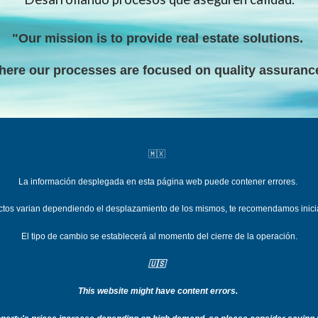
"Our mission is to provide real estate solutions
.
here our processes are focused on quality assuranc
🇲🇽
La información desplegada en esta página web puede contener errores.
uctos varian dependiend
o el desplazamiento de los mismos, te recomendamos inici
El tipo de cambio se establecerá al momento del cierre de la operación.
🇺🇸
This website might have content errors.