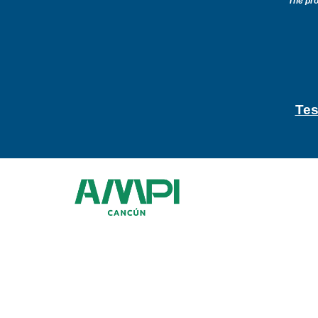
T
he pr
Tes