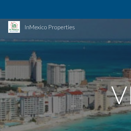
Sk
InMexico Properties
V