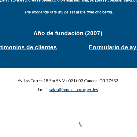
operty's prices increase depending on high demand, so please consider savin
The exchange rate will be set at the time of closing.
Año de fundación (2007)
timonios de clientes
Formulario de a
Av. Las Torres 18 Sm 56 Mz 02 Lt 02 Cancun, QR 77533
Email:
sales@inmexico.properties