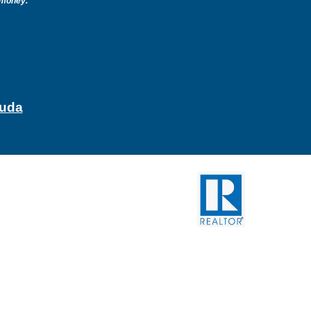
g money.
yuda