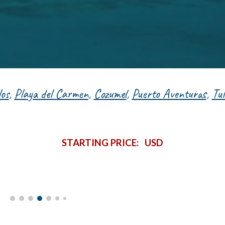
os
,
Playa del Carmen
,
Cozumel
,
Puerto Aventuras
,
Tu
STARTING PRICE: USD