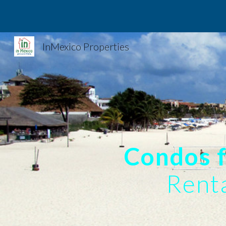
Sk
InMexico Properties
Condos f
Renta