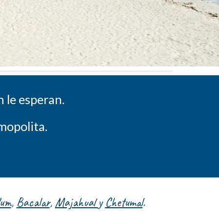
n le esperan.
smopolita.
lum
,
Bacalar
,
Majahual
y
Chetumal
.