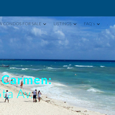
ion
W CONDOS FOR SALE
LISTINGS
FAQ´s
.
l Carmen:
ta Av.