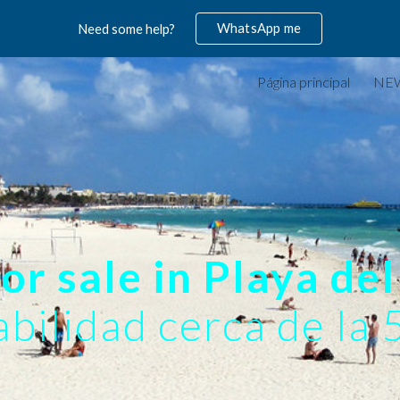
WhatsApp me
Need some help?
ip to main content
Skip to navigat
Página principal
NE
or sale in Playa de
bilidad cerca de la 5