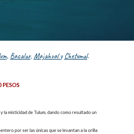
lum
,
Bacalar
,
Majahual
y
Chetumal
.
0 PESOS
, y la misticidad de Tulum, dando como resultado un
tero por ser las únicas que se levantan a la orilla