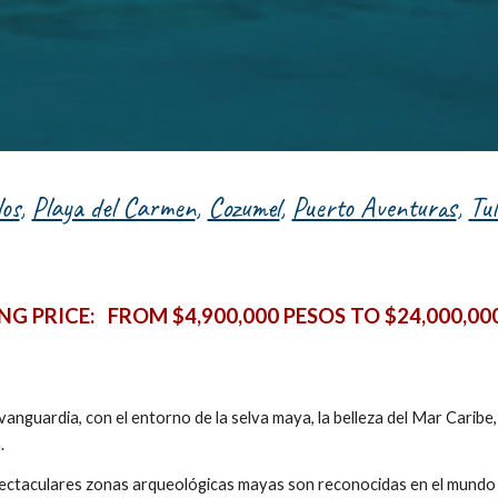
os
,
Playa del Carmen
,
Cozumel
,
Puerto Aventuras
,
Tu
NG PRICE:
FROM $4,900,000 PESOS TO $24,000,00
vanguardia, con el entorno de la selva maya, la belleza del Mar Caribe
.
ectaculares zonas arqueológicas mayas son reconocidas en el mundo en