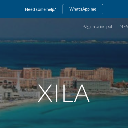
WhatsApp me
Need some help?
ip to main content
Skip to navigat
Página principal
NE
XILA