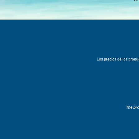
Los precios de los prod
T
he pr