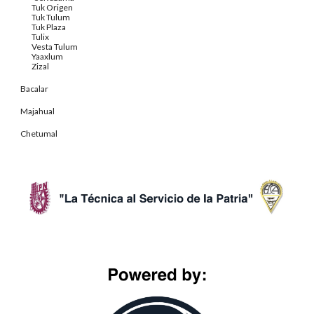
Tuk Origen
Tuk Tulum
Tuk Plaza
Tulix
Vesta Tulum
Yaaxlum
Zizal
Bacalar
Majahual
Chetumal