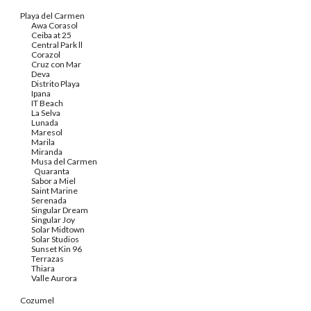
Playa del Carmen
Awa Corasol
Ceiba at 25
Central Park ll
Corazol
Cruz con Mar
Deva
Distrito Playa
Ipana
IT Beach
La Selva
Lunada
Maresol
Marila
Miranda
Musa del Carmen
Quaranta
Sabor a Miel
Saint Marine
Serenada
Singular Dream
Singular Joy
Solar Midtown
Solar Studios
Sunset Kin 96
Terrazas
Thiara
Valle Aurora
Cozumel