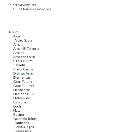
Puerto Aventuras
Blue House Residences
Tulúm
Akar
Aldea Savia
Amán
Amán El Templo
Amaná
Amazona 518
Bahía Tulúm
Bondia
Costa Caribe
Distrito Arte
Elementus
Gran Tulum
Gran Tulum ll
Habaneros
Hacienda Tuk
Hideaways
Ixsolum
Loch
Natal
Regina
Querido Tulum
Saumeria
Selva Alegría
Selvazama