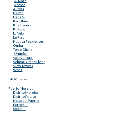
Al Mare
Arvore
Aurora
Blume
Hana Ni
Kyo Blum
Koa Towers
Kulkana
La Vela
Le Parc
Nautica Residences
Ombu
Torre Ghalia
Ummbal
Valle Aurora
Velmari Grand Living
View Towers
Woha
Isla Mujeres
Puerto Morelos
Distrito Morelos
Distrito Puerto
Musa del Puerto
Porto Blu
Sole Blu