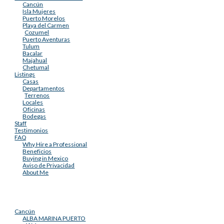
Cancún
Isla Mujeres
Puerto Morelos
Playa del Carmen
Cozumel
Puerto Aventuras
Tulum
Bacalar
Majahual
Chetumal
Listings
Casas
Departamentos
Terrenos
Locales
Oficinas
Bodegas
Staff
Testimonios
FAQ
Why Hire a Professional
Beneficios
Buying in Mexico
Aviso de Privacidad
About Me
Cancún
ALBA MARINA PUERTO