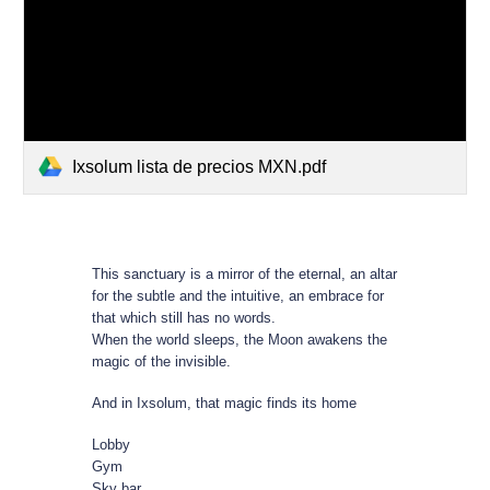
Ixsolum lista de precios MXN.pdf
This sanctuary is a mirror of the eternal, an altar
for the subtle and the intuitive, an embrace for
that which still has no words.
When the world sleeps, the Moon awakens the
magic of the invisible.
And in Ixsolum, that magic finds its home
Lobby
Gym
Sky bar