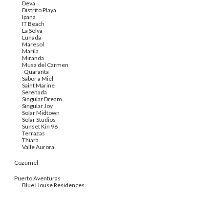
Deva
Distrito Playa
Ipana
IT Beach
La Selva
Lunada
Maresol
Marila
Miranda
Musa del Carmen
Quaranta
Sabor a Miel
Saint Marine
Serenada
Singular Dream
Singular Joy
Solar Midtown
Solar Studios
Sunset Kin 96
Terrazas
Thiara
Valle Aurora
Cozumel
Puerto Aventuras
Blue House Residences