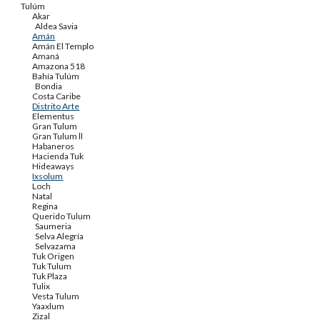
Tulúm
Akar
Aldea Savia
Amán
Amán El Templo
Amaná
Amazona 518
Bahía Tulúm
Bondia
Costa Caribe
Distrito Arte
Elementus
Gran Tulum
Gran Tulum ll
Habaneros
Hacienda Tuk
Hideaways
Ixsolum
Loch
Natal
Regina
Querido Tulum
Saumeria
Selva Alegría
Selvazama
Tuk Origen
Tuk Tulum
Tuk Plaza
Tulix
Vesta Tulum
Yaaxlum
Zizal