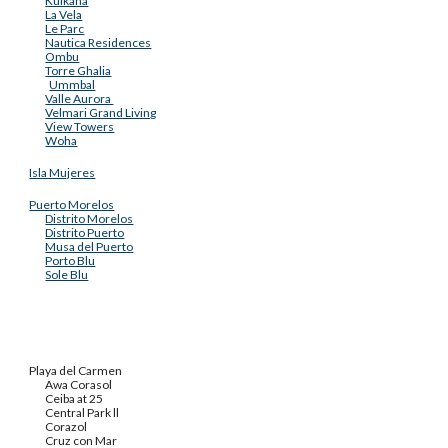
Kulkana
La Vela
Le Parc
Nautica Residences
Ombu
Torre Ghalia
Ummbal
Valle Aurora
Velmari Grand Living
View Towers
Woha
Isla Mujeres
Puerto Morelos
Distrito Morelos
Distrito Puerto
Musa del Puerto
Porto Blu
Sole Blu
Playa del Carmen
Awa Corasol
Ceiba at 25
Central Park ll
Corazol
Cruz con Mar