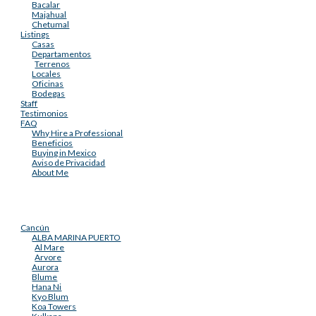
Bacalar
Majahual
Chetumal
Listings
Casas
Departamentos
Terrenos
Locales
Oficinas
Bodegas
Staff
Testimonios
FAQ
Why Hire a Professional
Beneficios
Buying in Mexico
Aviso de Privacidad
About Me
Cancún
ALBA MARINA PUERTO
Al Mare
Arvore
Aurora
Blume
Hana Ni
Kyo Blum
Koa Towers