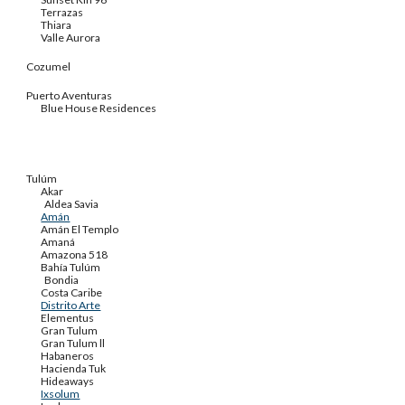
Terrazas
Thiara
Valle Aurora
Cozumel
Puerto Aventuras
Blue House Residences
Tulúm
Akar
Aldea Savia
Amán
Amán El Templo
Amaná
Amazona 518
Bahía Tulúm
Bondia
Costa Caribe
Distrito Arte
Elementus
Gran Tulum
Gran Tulum ll
Habaneros
Hacienda Tuk
Hideaways
Ixsolum