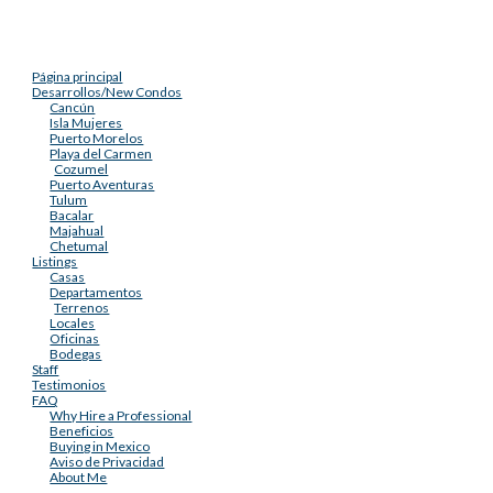
Página principal
Desarrollos/New Condos
Cancún
Isla Mujeres
Puerto Morelos
Playa del Carmen
Cozumel
Puerto Aventuras
Tulum
Bacalar
Majahual
Chetumal
Listings
Casas
Departamentos
Terrenos
Locales
Oficinas
Bodegas
Staff
Testimonios
FAQ
Why Hire a Professional
Beneficios
Buying in Mexico
Aviso de Privacidad
About Me