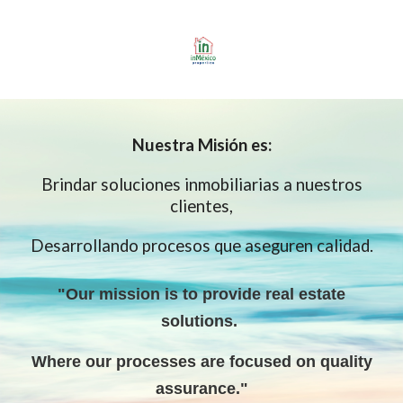
Nuestra
Misión es:
Brindar soluciones inmobiliarias a nuestros
clientes,
Desarrollando procesos que aseguren calidad.
"Our mission is to provide real estate
solutions
.
W
here our processes are focused on quality
assurance."