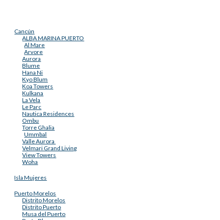
Cancún
ALBA MARINA PUERTO
Al Mare
Arvore
Aurora
Blume
Hana Ni
Kyo Blum
Koa Towers
Kulkana
La Vela
Le Parc
Nautica Residences
Ombu
Torre Ghalia
Ummbal
Valle Aurora
Velmari Grand Living
View Towers
Woha
Isla Mujeres
Puerto Morelos
Distrito Morelos
Distrito Puerto
Musa del Puerto