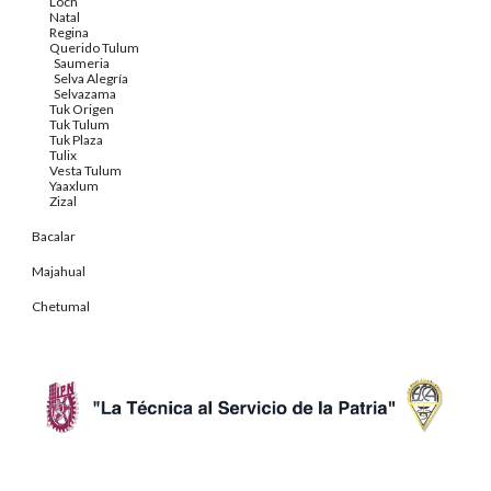
Loch
Natal
Regina
Querido Tulum
Saumeria
Selva Alegría
Selvazama
Tuk Origen
Tuk Tulum
Tuk Plaza
Tulix
Vesta Tulum
Yaaxlum
Zizal
Bacalar
Majahual
Chetumal