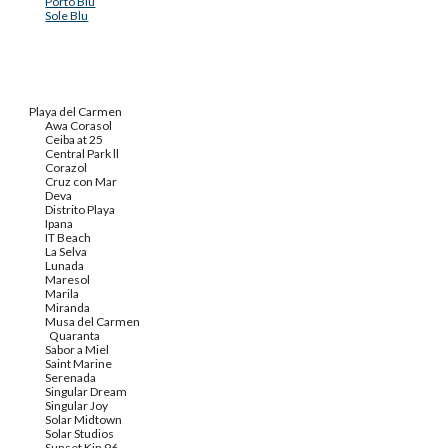
Porto Blu
Sole Blu
Playa del Carmen
Awa Corasol
Ceiba at 25
Central Park ll
Corazol
Cruz con Mar
Deva
Distrito Playa
Ipana
IT Beach
La Selva
Lunada
Maresol
Marila
Miranda
Musa del Carmen
Quaranta
Sabor a Miel
Saint Marine
Serenada
Singular Dream
Singular Joy
Solar Midtown
Solar Studios
Sunset Kin 96