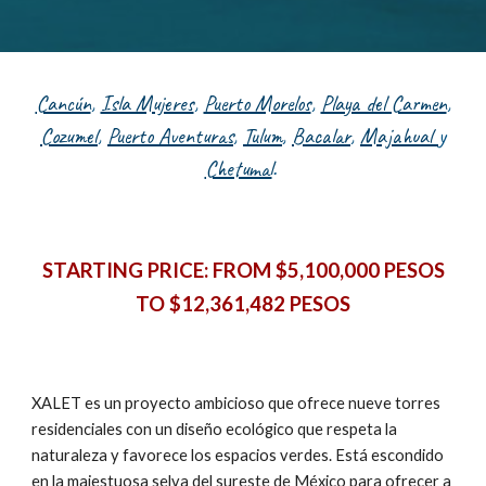
Cancún
,
Isla Mujeres
,
Puerto Morelos
,
Playa del Carmen
,
Cozumel
,
Puerto Aventuras
,
Tulum
,
Bacalar
,
Majahual
y
Chetumal
.
STARTING PRICE:
FROM $5,100,000 PESOS
TO $12,361,482 PESOS
XALET es un proyecto ambicioso que ofrece nueve torres
residenciales con un diseño ecológico que respeta la
naturaleza y favorece los espacios verdes. Está escondido
en la majestuosa selva del sureste de México para ofrecer a