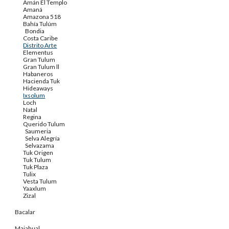
Amán El Templo
Amaná
Amazona 518
Bahía Tulúm
Bondia
Costa Caribe
Distrito Arte
Elementus
Gran Tulum
Gran Tulum ll
Habaneros
Hacienda Tuk
Hideaways
Ixsolum
Loch
Natal
Regina
Querido Tulum
Saumeria
Selva Alegría
Selvazama
Tuk Origen
Tuk Tulum
Tuk Plaza
Tulix
Vesta Tulum
Yaaxlum
Zizal
Bacalar
Majahual