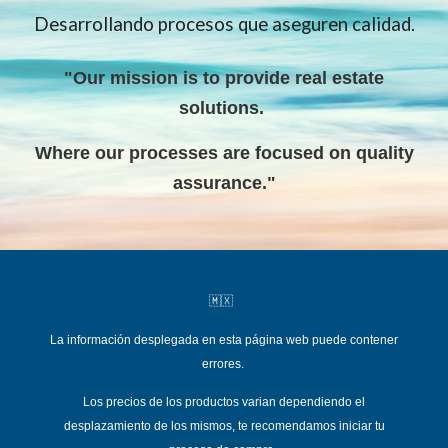
Desarrollando procesos que aseguren calidad.
"Our mission is to provide real estate
solutions
.
W
here our processes are focused on quality
assurance."
🇲🇽
La información desplegada en esta página web puede contener
errores.
Los precios de los productos varian dependiend
o el
desplazamiento de los mismos, te recomendamos iniciar tu