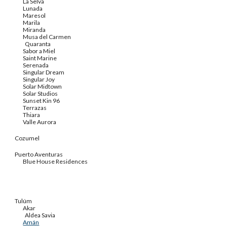
La Selva
Lunada
Maresol
Marila
Miranda
Musa del Carmen
Quaranta
Sabor a Miel
Saint Marine
Serenada
Singular Dream
Singular Joy
Solar Midtown
Solar Studios
Sunset Kin 96
Terrazas
Thiara
Valle Aurora
Cozumel
Puerto Aventuras
Blue House Residences
Tulúm
Akar
Aldea Savia
Amán