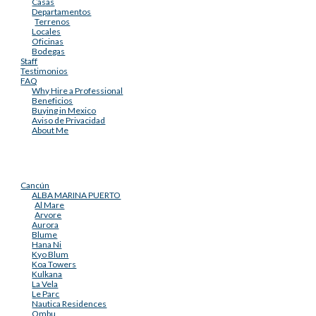
Casas
Departamentos
Terrenos
Locales
Oficinas
Bodegas
Staff
Testimonios
FAQ
Why Hire a Professional
Beneficios
Buying in Mexico
Aviso de Privacidad
About Me
Cancún
ALBA MARINA PUERTO
Al Mare
Arvore
Aurora
Blume
Hana Ni
Kyo Blum
Koa Towers
Kulkana
La Vela
Le Parc
Nautica Residences
Ombu