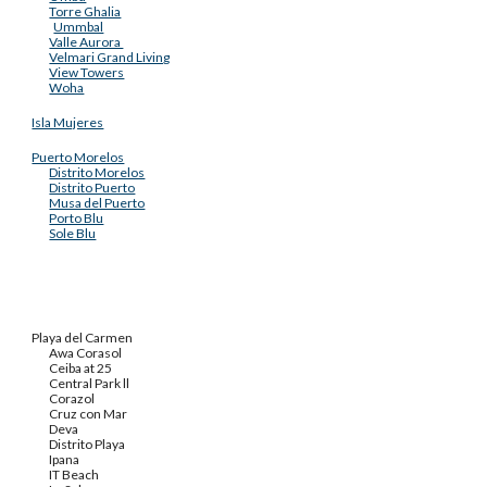
Torre Ghalia
Ummbal
Valle Aurora
Velmari Grand Living
View Towers
Woha
Isla Mujeres
Puerto Morelos
Distrito Morelos
Distrito Puerto
Musa del Puerto
Porto Blu
Sole Blu
Playa del Carmen
Awa Corasol
Ceiba at 25
Central Park ll
Corazol
Cruz con Mar
Deva
Distrito Playa
Ipana
IT Beach