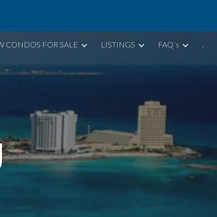
ion
W CONDOS FOR SALE
LISTINGS
FAQ´s
.
U