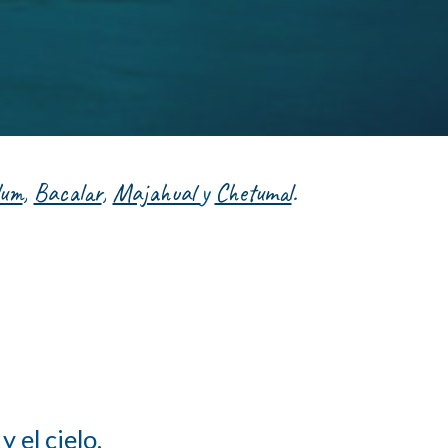
lum
,
Bacalar
,
Majahual
y
Chetumal
.
 el cielo.