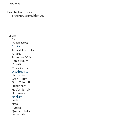
Cozumel
Puerto Aventuras
Blue House Residences
Tulúm
Akar
Aldea Savia
Amán
Amán El Templo
Amaná
Amazona 518
Bahía Tulúm
Bondia
Costa Caribe
Distrito Arte
Elementus
Gran Tulum
Gran Tulum ll
Habaneros
Hacienda Tuk
Hideaways
Ixsolum
Loch
Natal
Regina
Querido Tulum
Saumeria