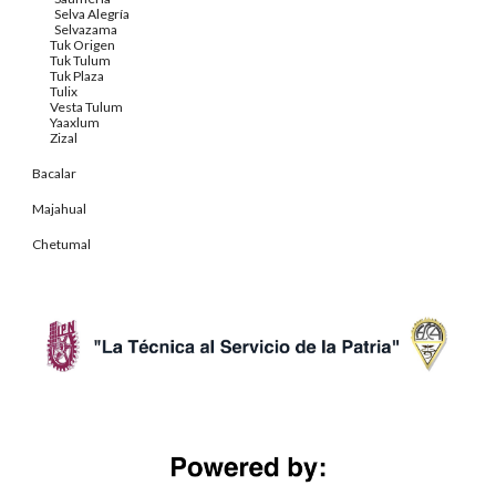
Selva Alegría
Selvazama
Tuk Origen
Tuk Tulum
Tuk Plaza
Tulix
Vesta Tulum
Yaaxlum
Zizal
Bacalar
Majahual
Chetumal