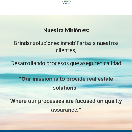
Nuestra
Misión es:
Brindar soluciones inmobiliarias a nuestros
clientes,
Desarrollando procesos que aseguren calidad.
"Our mission is to provide real estate
solutions
.
W
here our processes are focused on quality
assurance."