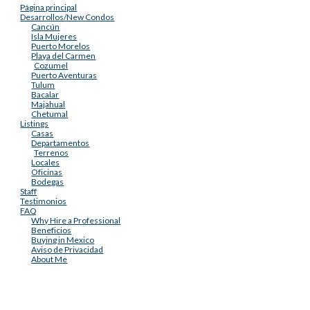
Página principal
Desarrollos/New Condos
Cancún
Isla Mujeres
Puerto Morelos
Playa del Carmen
Cozumel
Puerto Aventuras
Tulum
Bacalar
Majahual
Chetumal
Listings
Casas
Departamentos
Terrenos
Locales
Oficinas
Bodegas
Staff
Testimonios
FAQ
Why Hire a Professional
Beneficios
Buying in Mexico
Aviso de Privacidad
About Me