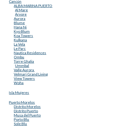
Cancún
ALBA MARINA PUERTO
Al Mare
Arvore
Aurora
Blume
Hana Ni
Kyo Blum
Koa Towers
Kulkana
La Vela
Le Parc
Nautica Residences
Ombu
Torre Ghalia
Ummbal
Valle Aurora
Velmari Grand Living
View Towers
Woha
Isla Mujeres
Puerto Morelos
Distrito Morelos
Distrito Puerto
Musa del Puerto
Porto Blu
Sole Blu