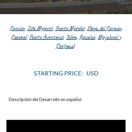
Cancún
,
Isla Mujeres
,
Puerto Morelos
,
Playa del Carmen
,
Cozumel
,
Puerto Aventuras
,
Tulum
,
Bacalar
,
Majahual
y
Chetumal
.
STARTING PRICE: USD
Descripción del Desarrollo en español