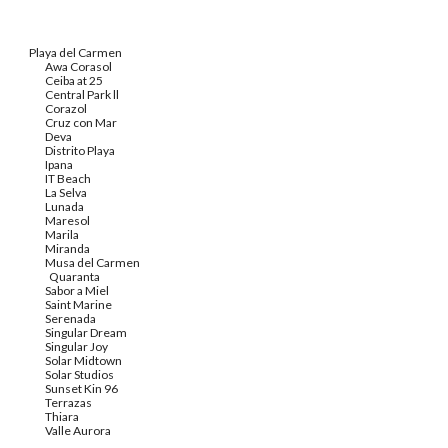
Playa del Carmen
Awa Corasol
Ceiba at 25
Central Park ll
Corazol
Cruz con Mar
Deva
Distrito Playa
Ipana
IT Beach
La Selva
Lunada
Maresol
Marila
Miranda
Musa del Carmen
Quaranta
Sabor a Miel
Saint Marine
Serenada
Singular Dream
Singular Joy
Solar Midtown
Solar Studios
Sunset Kin 96
Terrazas
Thiara
Valle Aurora