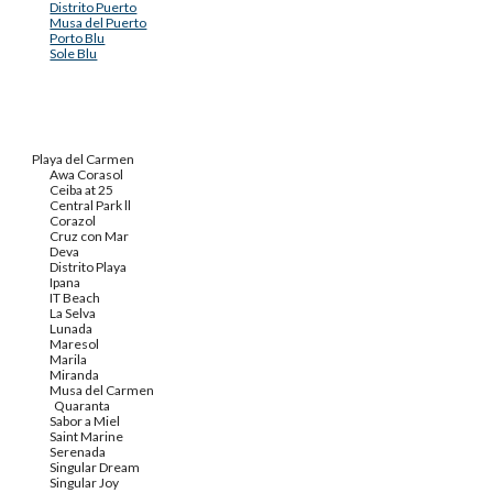
Distrito Puerto
Musa del Puerto
Porto Blu
Sole Blu
Playa del Carmen
Awa Corasol
Ceiba at 25
Central Park ll
Corazol
Cruz con Mar
Deva
Distrito Playa
Ipana
IT Beach
La Selva
Lunada
Maresol
Marila
Miranda
Musa del Carmen
Quaranta
Sabor a Miel
Saint Marine
Serenada
Singular Dream
Singular Joy