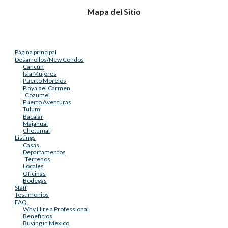
Mapa del Sitio
Página principal
Desarrollos/New Condos
Cancún
Isla Mujeres
Puerto Morelos
Playa del Carmen
Cozumel
Puerto Aventuras
Tulum
Bacalar
Majahual
Chetumal
Listings
Casas
Departamentos
Terrenos
Locales
Oficinas
Bodegas
Staff
Testimonios
FAQ
Why Hire a Professional
Beneficios
Buying in Mexico