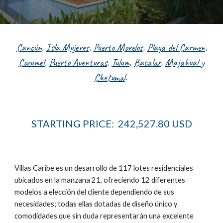
Cancún
,
Isla Mujeres
,
Puerto Morelos
,
Playa del Carmen
,
Cozumel
,
Puerto Aventuras
,
Tulum
,
Bacalar
,
Majahual
y
Chetumal
.
STARTING PRICE: 242
,
527
.
80 USD
Villas Caribe es un desarrollo de 117 lotes residenciales
ubicados en la manzana 21, ofreciendo 12 diferentes
modelos a elección del cliente dependiendo de sus
necesidades; todas ellas dotadas de diseño único y
comodidades que sin duda representarán una excelente