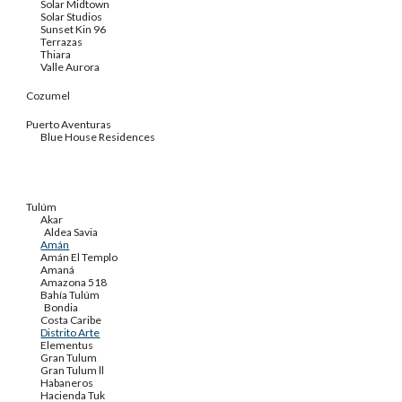
Solar Midtown
Solar Studios
Sunset Kin 96
Terrazas
Thiara
Valle Aurora
Cozumel
Puerto Aventuras
Blue House Residences
Tulúm
Akar
Aldea Savia
Amán
Amán El Templo
Amaná
Amazona 518
Bahía Tulúm
Bondia
Costa Caribe
Distrito Arte
Elementus
Gran Tulum
Gran Tulum ll
Habaneros
Hacienda Tuk