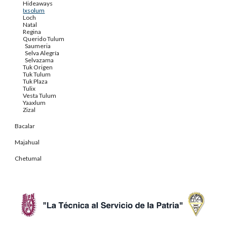
Hideaways
Ixsolum
Loch
Natal
Regina
Querido Tulum
Saumeria
Selva Alegría
Selvazama
Tuk Origen
Tuk Tulum
Tuk Plaza
Tulix
Vesta Tulum
Yaaxlum
Zizal
Bacalar
Majahual
Chetumal