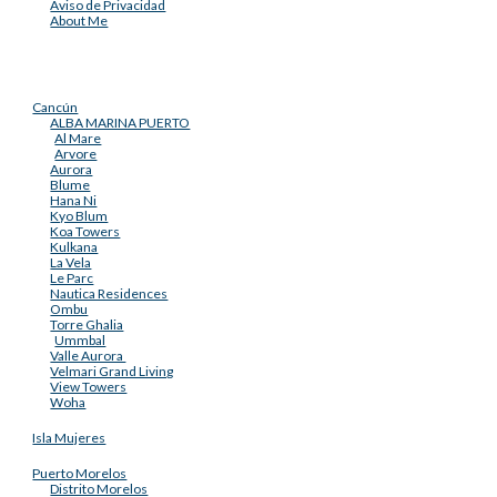
Aviso de Privacidad
About Me
Cancún
ALBA MARINA PUERTO
Al Mare
Arvore
Aurora
Blume
Hana Ni
Kyo Blum
Koa Towers
Kulkana
La Vela
Le Parc
Nautica Residences
Ombu
Torre Ghalia
Ummbal
Valle Aurora
Velmari Grand Living
View Towers
Woha
Isla Mujeres
Puerto Morelos
Distrito Morelos